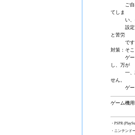
ご自宅の
てしま
い、ゲー
設定でき
と苦労
です
対策：そこ
ゲーム機
し、万が
一、設定
せん。
ゲーム機
ゲーム機用無
・PSPR (Pl
・ニンテンドー