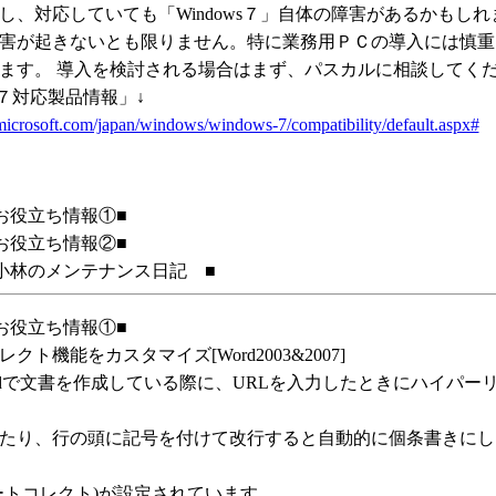
し、対応していても「Windows７」自体の障害があるかもし
害が起きないとも限りません。特に業務用ＰＣの導入には慎重
ます。 導入を検討される場合はまず、パスカルに相談してく
ws７対応製品情報」↓
icrosoft.com/japan/windows/windows-7/compatibility/default.aspx#
お役立ち情報①■
お役立ち情報②■
小林のメンテナンス日記 ■
お役立ち情報①■
クト機能をカスタマイズ[Word2003&2007]
rdで文書を作成している際に、URLを入力したときにハイパー
、行の頭に記号を付けて改行すると自動的に個条書きにし
コレクト)が設定されています。