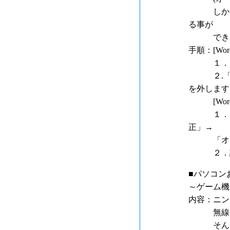
しかし意
る事が
できま
手順：[Word
１．メニ
２.「入
を外します
[Word2
１．ウイン
正」→
「オート
２．該当
■パソコン
～ゲーム機
内容：ニンテンド
無線ＬＡ
そんな中