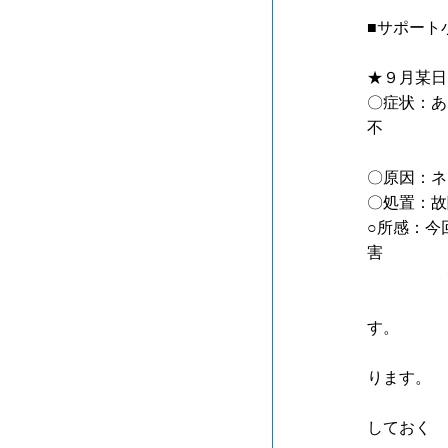
■サポー
★９月某日
〇症状：あ
不
安定にな
〇原因：ネ
〇処置：故
○所感：今
害
でし
この件で
す。
このよう
ります。
くれぐれ
しておく