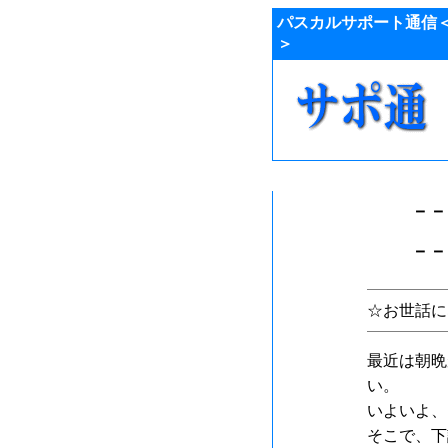
パスカルサポート通信
＞
－－
－－
☆お世話に
最近は朝晩
い。
いよいよ、
そこで、下