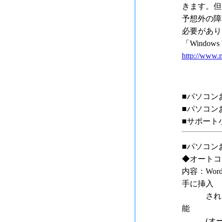
きます。但
予想外の障
必要があり
「Windo
http://www.m
■パソコン
■パソコン
■サポート
■パソコン
◆オートコレ
内容：Wo
手に挿入
されたり
能
(オート