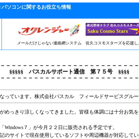
＜パソコンに関するお役立ち情報
メールだけじゃない連絡網システム
佐久コスモスターズを応援し
－－－－－－－－－－－－－－－－－－－－－－－－
§§§§§ パスカルサポート通信 第７５号 §§§§
－－－－－－－－－－－－－－－－－－－－－－－－
なっています。株式会社パスカル フィールドサービスグルー
がめっきり涼しくなってきました。皆様も体調には十分お気を
「Windows７」が今月２２日に販売される予定です。
記のサイトで現在使用しているソフトや周辺機器が対応してい