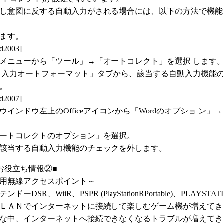
図に反する自動入力がされる場合には、以下の方法で機能
す。
2003]
ューから「ツール」→「オートコレクト」を選択 します
力オートフォーマット」タブから、該当する自動入力機能の
。
007]
ドウ左上のOfficeアイコンから「Wordのオプショ ン」
コレクトのオプション」を選択。
する自動入力機能のチェックを外します。
お役立ち情報②■
用無線アクセスポイント～
ーDSR、WiiR、PSPR (PlayStationRPortable)、PLAYSTAT
Ｎでインターネットに接続して楽しむゲーム機が増えてき
、インターネットへ接続できなくなるトラブルが増えてき