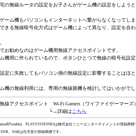
無線ルータの設定をお子さんがゲーム機の設定をしようと
ム機もパソコンもインターネットへ繋がらなくなってしま
る無線暗号化方式はゲーム機によって異なり、設定を合わ
。
でお勧めなのはゲーム機用無線アクセスポイントです。
用に作られているので、ボタンひとつで無線の暗号化設定
に失敗してもパソコン側の無線設定に影響することはほと
の無線利用には、専用の無線親機を検討してはいかがでし
線アクセスポイント Wi-Fi Gamers（ワイファイゲーマーズ
└→詳細は
こちら
ayStationRPortable)、PLAYSTATIONR3は株式会社ソニーエンターテイメントの登録商
DSR、WiiRは任天堂の登録商標です。