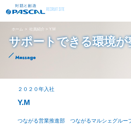
ホーム
社員紹介 >
Y.M
サポートできる環境が
Message
２０２０年入社
Y.M
つながる営業推進部 つながるマルシェグルー