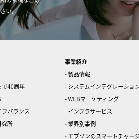
ださい。
事業紹介
- 製品情報
まで40周年
- システムインテグレーショ
S
- WEBマーケティング
ライフバランス
- インフラサービス
研究所
- 業界別事例
- エプソンのスマートチャー