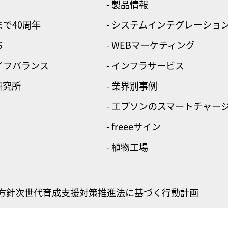
- 製品情報
まで40周年
- システムインテグレーショ
S
- WEBマーケティング
ライフバランス
- インフラサービス
研究所
- 業界別事例
- エプソンのスマートチャー
- freeeサイン
- 植物工場
方針
次世代育成支援対策推進法に基づく行動計画