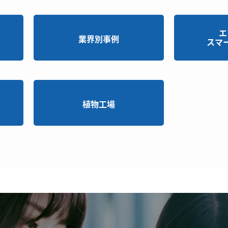
エ
業界別事例
スマ
植物工場