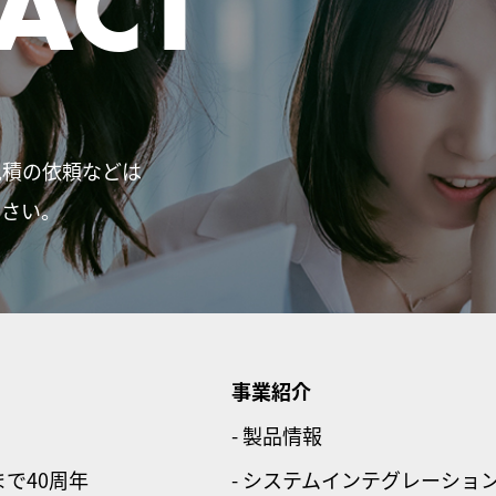
ACT
見積の依頼などは
ださい。
事業紹介
- 製品情報
まで40周年
- システムインテグレーショ