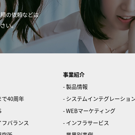
見積の依頼などは
ださい。
事業紹介
- 製品情報
まで40周年
- システムインテグレーショ
S
- WEBマーケティング
ライフバランス
- インフラサービス
研究所
- 業界別事例