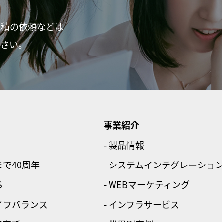
見積の依頼などは
ださい。
事業紹介
- 製品情報
まで40周年
- システムインテグレーショ
S
- WEBマーケティング
ライフバランス
- インフラサービス