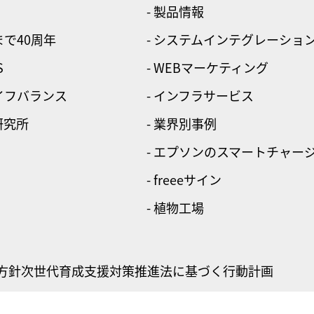
- 製品情報
まで40周年
- システムインテグレーショ
S
- WEBマーケティング
ライフバランス
- インフラサービス
研究所
- 業界別事例
- エプソンのスマートチャー
- freeeサイン
- 植物工場
方針
次世代育成支援対策推進法に基づく行動計画