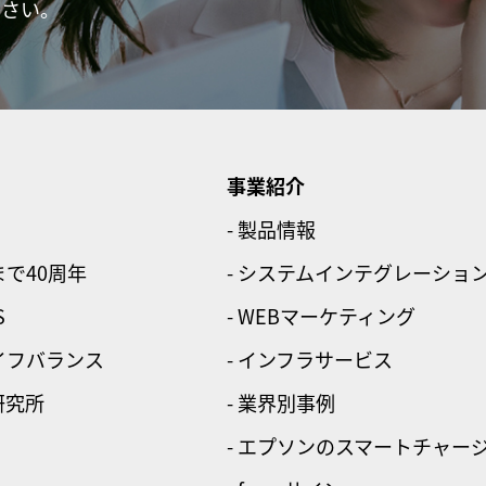
ださい。
事業紹介
- 製品情報
まで40周年
- システムインテグレーショ
S
- WEBマーケティング
ライフバランス
- インフラサービス
研究所
- 業界別事例
- エプソンのスマートチャー