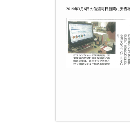
2019
年
3
月
6
日の信濃毎日新聞に安否