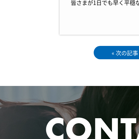
皆さまが1日でも早く平穏
« 次の記事
CONT