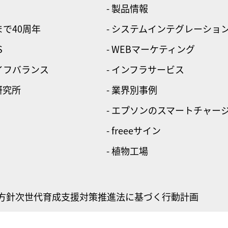
- 製品情報
まで40周年
- システムインテグレーショ
S
- WEBマーケティング
ライフバランス
- インフラサービス
研究所
- 業界別事例
- エプソンのスマートチャー
- freeeサイン
- 植物工場
方針
次世代育成支援対策推進法に基づく行動計画