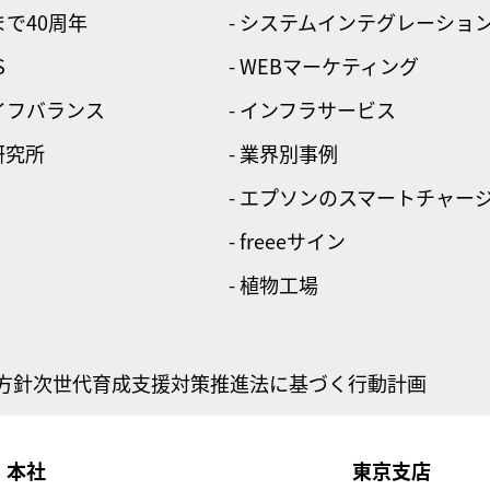
まで40周年
- システムインテグレーショ
S
- WEBマーケティング
ライフバランス
- インフラサービス
研究所
- 業界別事例
- エプソンのスマートチャー
- freeeサイン
- 植物工場
方針
次世代育成支援対策推進法に基づく行動計画
本社
東京支店