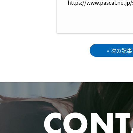
https://www.pascal.ne.jp
« 次の記事
CONT